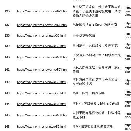
长生诀手游攻略、长生诀手游攻略
http
136
https://wap.mvnm.cn/works/62.html
角色：长生诀手游终极攻略，助你
gong
shou
修仙之路畅通无阻
http
玩转魔兽世界：Steam攻略指南
137
https://wap.mvnm.cn/works/61.html
stea
http
部落战攻略视频
138
https://wap.mvnm.cn/news/60.html
pin.
http
王国纪元：迅猛战役，攻无不克
139
https://wap.mvnm.cn/news/59.html
zhan
逃脱达人35解谜指南：解锁密室之
http
140
https://wap.mvnm.cn/works/58.html
nan-
谜
犬夜叉奈落之战：宿命对决，妖邪
http
141
https://wap.mvnm.cn/works/57.html
zhan
争霸
辐射避难所汉化指南：全面掌握中
http
142
https://wap.mvnm.cn/news/56.html
zhi-
文版建设技巧
http
热血三国每日挑战攻略
143
https://wap.mvnm.cn/news/55.html
zha
http
辐射4：等级修改，以中心为焦点
144
https://wap.mvnm.cn/news/54.html
zhon
火影手游饰品强化秘籍：打造神器
http
145
https://wap.mvnm.cn/works/53.html
qian
战无不胜
http
辐射4城堡地面建筑修复攻略
146
https://wap.mvnm.cn/news/52.html
jian