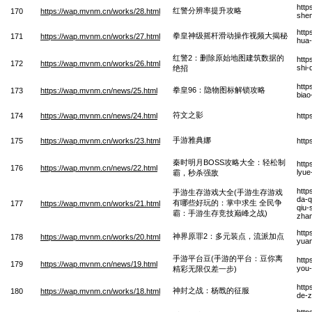
http
红警分辨率提升攻略
170
https://wap.mvnm.cn/works/28.html
she
http
拳皇神级摇杆滑动操作视频大揭秘
171
https://wap.mvnm.cn/works/27.html
hua-
红警2：删除原始地图建筑数据的
http
172
https://wap.mvnm.cn/works/26.html
shi-
绝招
http
拳皇96：隐物图标解锁攻略
173
https://wap.mvnm.cn/news/25.html
biao
符文之影
174
https://wap.mvnm.cn/news/24.html
http
手游雅典娜
175
https://wap.mvnm.cn/works/23.html
http
秦时明月BOSS攻略大全：轻松制
http
176
https://wap.mvnm.cn/news/22.html
lyue
霸，秒杀强敌
http
手游生存游戏大全(手游生存游戏
da-q
有哪些好玩的：掌中求生 全民争
177
https://wap.mvnm.cn/works/21.html
qiu-
霸：手游生存竞技巅峰之战)
zha
http
神界原罪2：多元装点，流派加点
178
https://wap.mvnm.cn/works/20.html
yuan
手游平台豆(手游的平台：豆你离
http
179
https://wap.mvnm.cn/news/19.html
you-
精彩无限仅差一步)
http
神封之战：杨戬的征服
180
https://wap.mvnm.cn/works/18.html
de-z
http