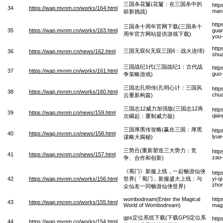
三国杀花鬘(花鬘：在三国杀中的
http
34
https://wap.mvnm.cn/works/164.html
man-
崭新挑战)
http
三国杀十周年官网下载(三国杀十
35
https://wap.mvnm.cn/works/163.html
guan
周年官方网站提供游戏下载)
you-
http
三国无双6(无双三国6：战火连绵)
36
https://wap.mvnm.cn/news/162.html
shua
三国战纪1代(三国战纪1：古代战
http
37
https://wap.mvnm.cn/works/161.html
guo-
争策略游戏)
三国志孔明传(孔明心计：三国风
http
38
https://wap.mvnm.cn/works/160.html
chua
云重新构篇)
三国志12威力加强版(三国志12再
http
39
https://wap.mvnm.cn/news/159.html
qian
次崛起：重制威力版)
三国厚黑传攻略(赢在三国：厚黑
http
40
https://wap.mvnm.cn/news/158.html
lyue
谋略大揭秘)
三势吕(重新塑造三大势力：竞
http
41
https://wap.mvnm.cn/news/157.html
zao-
争、合作和创新)
《蜀门》新服上线，一起畅游仙侠
http
42
https://wap.mvnm.cn/works/156.html
世界(「蜀门」新服盛大上线：与
yi-q
zhon
众仙友一同畅游仙侠世界)
wombodream(Enter the Magical
http
43
https://wap.mvnm.cn/works/155.html
World of Wombodream)
mag
gps定位系统下载(下载GPS定位系
http
44
https://wap.mvnm.cn/works/154.html