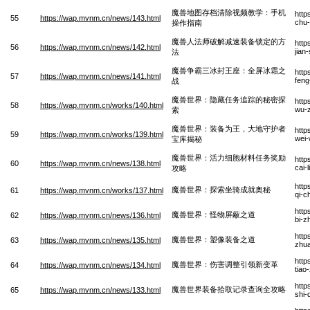
魔兽地图存档清除视频教学：手机
http
55
https://wap.mvnm.cn/news/143.html
chu-
操作指南
魔兽人法师破解减速装备锁定的方
http
56
https://wap.mvnm.cn/news/142.html
jian
法
魔兽争霸三冰封王座：全屏冰霜之
http
57
https://wap.mvnm.cn/news/141.html
feng
战
魔兽世界：隐藏任务追踪的秘密探
http
58
https://wap.mvnm.cn/works/140.html
wu-z
索
魔兽世界：装备为王，大地守护者
http
59
https://wap.mvnm.cn/works/139.html
wei-
宝库揭秘
魔兽世界：活力细胞材料任务奖励
http
60
https://wap.mvnm.cn/news/138.html
cai-
攻略
http
魔兽世界：探索坐骑成就奥秘
61
https://wap.mvnm.cn/works/137.html
qi-c
http
魔兽世界：怪物屏蔽之道
62
https://wap.mvnm.cn/news/136.html
bi-z
http
魔兽世界：塑像装备之道
63
https://wap.mvnm.cn/news/135.html
zhua
http
魔兽世界：伤害调整引领新变革
64
https://wap.mvnm.cn/news/134.html
tiao
http
魔兽世界装备拾取记录查询全攻略
65
https://wap.mvnm.cn/news/133.html
shi-