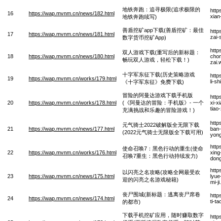
地铁奔跑：追寻极限(追求极限的
http
16
https://wap.mvnm.cn/news/182.html
xian
地铁奔跑续写)
善盾挖矿app下载(善盾挖矿：最佳
http
17
https://wap.mvnm.cn/news/181.html
zai-
数字货币挖矿App)
http
双人游戏下载(重写后的新标题：
18
https://wap.mvnm.cn/news/180.html
chon
畅玩双人游戏，轻松下载！)
zai.
十字军东征下载(历史策略游戏
http
19
https://wap.mvnm.cn/works/179.html
li-s
《十字军东征》免费下载)
冒险的阿曼达游戏下载手机版
http
20
https://wap.mvnm.cn/works/178.html
(《阿曼达的冒险：手机版》- 一个
xi-x
tiao
充满挑战和乐趣的冒险游戏！)
http
元气骑士2022破解版全无限下载
21
https://wap.mvnm.cn/news/177.html
ban-
(2022元气骑士无限版全下载可用)
yon
http
使命召唤7：黑色行动的重生(使命
22
https://wap.mvnm.cn/works/176.html
xing
召唤7重生：黑色行动持续发力)
dong
http
以闪亮之名攻略(攻略全网最受欢
23
https://wap.mvnm.cn/news/175.html
lyue
迎的闪亮之名游戏秘籍)
mi-j
丧尸围城(新标题：逃离丧尸席卷
http
24
https://wap.mvnm.cn/news/174.html
ti-t
的都市)
下载手机挖矿应用，随时赚取数字
http