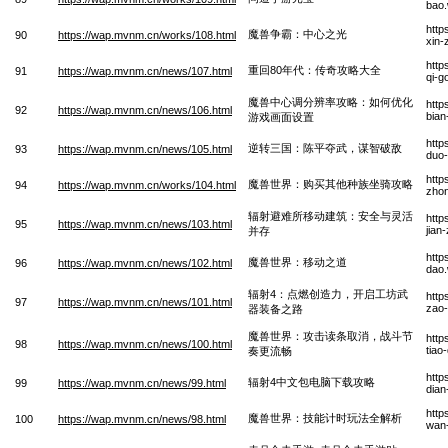
bao
http
魔兽争霸：中心之光
90
https://wap.mvnm.cn/works/108.html
xin-
http
重回80年代：传奇攻略大全
91
https://wap.mvnm.cn/news/107.html
qi-g
魔兽中心调分辨率攻略：如何优化
http
92
https://wap.mvnm.cn/news/106.html
bian
游戏画面设置
http
逆转三国：陈平夺武，谋智破敌
93
https://wap.mvnm.cn/news/105.html
duo-
http
魔兽世界：购买其他种族坐骑攻略
94
https://wap.mvnm.cn/works/104.html
zhon
辐射避难所移动建筑：安全与灵活
http
95
https://wap.mvnm.cn/news/103.html
jian
并存
http
魔兽世界：移动之道
96
https://wap.mvnm.cn/news/102.html
dao
辐射4：点燃创造力，开启工坊武
http
97
https://wap.mvnm.cn/news/101.html
zao-
器装备之路
魔兽世界：攻击读条取消，战斗节
http
98
https://wap.mvnm.cn/news/100.html
tiao
奏更流畅
http
辐射4中文包电脑下载攻略
99
https://wap.mvnm.cn/news/99.html
dian
http
魔兽世界：技能计时玩法全解析
100
https://wap.mvnm.cn/news/98.html
wan-