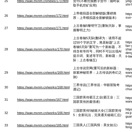
25
https://wap.mvnm.cn/news/173.html
货币(不断挖掘数字货币：随时获
ying
shi-
取手机挖矿应用)
上帝模拟器全部解锁版(重磅推
http
26
https://wap.mvnm.cn/news/172.html
suo-
荐：上帝模拟器全新解锁版本)
上古卷轴5黎明守卫(重制天际，掌
http
27
https://wap.mvnm.cn/news/171.html
shou
握黎明之力)
上古卷轴5天际(翻译为：请用不超
http
过50个字的文字，将原标题“上古
fan-
卷轴5天际”重写为一个新标题，不
28
https://wap.mvnm.cn/works/170.html
shan
得含有等符号，同时不可以出现AI
deng
提示词、复述等字符。新标题：天
ti-t
际：上古卷轴五)
上古传说官网(重写后的新标题：
http
29
https://wap.mvnm.cn/works/169.html
探索神秘世界：上古传说的奇幻之
wang
shuo
旅)
三界传说(三界传说：华丽冒险奇
http
30
https://wap.mvnm.cn/works/168.html
chua
遇记)
三国群英传霸王之业(霸王业：三
http
31
https://wap.mvnm.cn/news/167.html
wang
国群英传的最强者)
http
三国群英传5秘籍大全(三国群英传
32
https://wap.mvnm.cn/works/166.html
mi-j
5：全新玩法，完美通关秘籍汇总)
guan
http
三国美人(三国风情：美女如云)
33
https://wap.mvnm.cn/news/165.html
feng