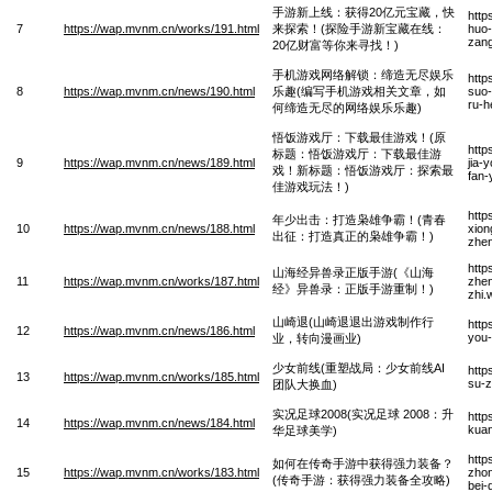
手游新上线：获得20亿元宝藏，快
http
7
https://wap.mvnm.cn/works/191.html
来探索！(探险手游新宝藏在线：
huo-
zang
20亿财富等你来寻找！)
手机游戏网络解锁：缔造无尽娱乐
http
8
https://wap.mvnm.cn/news/190.html
乐趣(编写手机游戏相关文章，如
suo-
ru-h
何缔造无尽的网络娱乐乐趣)
悟饭游戏厅：下载最佳游戏！(原
http
标题：悟饭游戏厅：下载最佳游
9
https://wap.mvnm.cn/news/189.html
jia-
戏！新标题：悟饭游戏厅：探索最
fan-
佳游戏玩法！)
http
年少出击：打造枭雄争霸！(青春
10
https://wap.mvnm.cn/news/188.html
xion
出征：打造真正的枭雄争霸！)
zhe
http
山海经异兽录正版手游(《山海
11
https://wap.mvnm.cn/works/187.html
zhen
经》异兽录：正版手游重制！)
zhi.
山崎退(山崎退退出游戏制作行
http
12
https://wap.mvnm.cn/news/186.html
you-
业，转向漫画业)
少女前线(重塑战局：少女前线AI
http
13
https://wap.mvnm.cn/works/185.html
su-z
团队大换血)
实况足球2008(实况足球 2008：升
http
14
https://wap.mvnm.cn/news/184.html
kuan
华足球美学)
http
如何在传奇手游中获得强力装备？
15
https://wap.mvnm.cn/works/183.html
zhon
(传奇手游：获得强力装备全攻略)
bei-