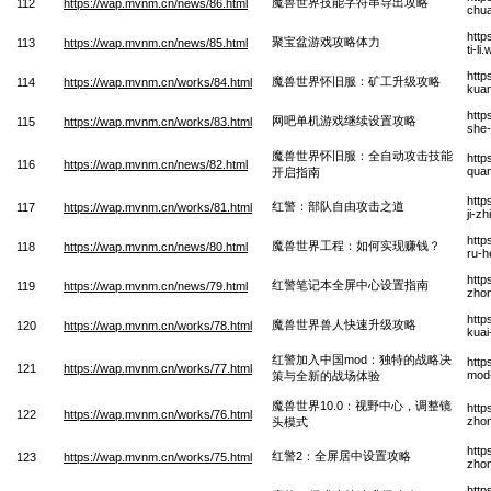
魔兽世界技能字符串导出攻略
112
https://wap.mvnm.cn/news/86.html
chu
http
聚宝盆游戏攻略体力
113
https://wap.mvnm.cn/news/85.html
ti-li
http
魔兽世界怀旧服：矿工升级攻略
114
https://wap.mvnm.cn/works/84.html
kuan
http
网吧单机游戏继续设置攻略
115
https://wap.mvnm.cn/works/83.html
she-
魔兽世界怀旧服：全自动攻击技能
http
116
https://wap.mvnm.cn/news/82.html
quan
开启指南
http
红警：部队自由攻击之道
117
https://wap.mvnm.cn/works/81.html
ji-z
http
魔兽世界工程：如何实现赚钱？
118
https://wap.mvnm.cn/news/80.html
ru-h
http
红警笔记本全屏中心设置指南
119
https://wap.mvnm.cn/news/79.html
zhon
http
魔兽世界兽人快速升级攻略
120
https://wap.mvnm.cn/works/78.html
kuai
红警加入中国mod：独特的战略决
http
121
https://wap.mvnm.cn/works/77.html
mod-
策与全新的战场体验
魔兽世界10.0：视野中心，调整镜
http
122
https://wap.mvnm.cn/works/76.html
zhon
头模式
http
红警2：全屏居中设置攻略
123
https://wap.mvnm.cn/works/75.html
zhon
http