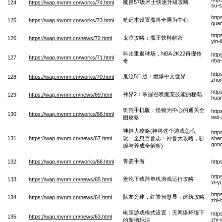
魔兽57级术士快速升级攻略
124
https://wap.mvnm.cn/works/74.html
su-s
http
笔记本设置魔兽全屏为中心
125
https://wap.mvnm.cn/works/73.html
quan
http
鬼泣攻略：魔王饮料解密
126
https://wap.mvnm.cn/news/72.html
yin-
科比重返球场，NBA 2K22再现传
http
127
https://wap.mvnm.cn/works/71.html
nba-
奇
http
鬼泣5日版：燃爆中文世界
128
https://wap.mvnm.cn/works/70.html
zhon
http
神界2：掌握召唤魔宠技能的秘籍
129
https://wap.mvnm.cn/news/69.html
huan
饥荒手机版：怪物为中心的通关全
http
130
https://wap.mvnm.cn/works/68.html
wei-
图攻略
神兽大攻略(神兽这个游戏怎么
http
131
https://wap.mvnm.cn/news/67.html
玩：全息百兽志：神兽大攻略，驯
shen
gong
服与养成全解析)
青瓷手游
132
https://wap.mvnm.cn/works/66.html
http
http
盖伦下载器单机游戏运行攻略
133
https://wap.mvnm.cn/news/65.html
xi-y
http
队友旁建，红警智慧显：建筑攻略
134
https://wap.mvnm.cn/news/64.html
zhi-
电脑游戏模式设置：无网络环境下
http
135
https://wap.mvnm.cn/news/63.html
zhi-
的新增玩法