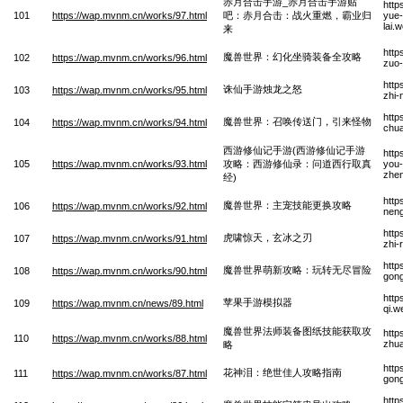
赤月合击手游_赤月合击手游贴
http
101
https://wap.mvnm.cn/works/97.html
吧：赤月合击：战火重燃，霸业归
yue-
lai.
来
http
魔兽世界：幻化坐骑装备全攻略
102
https://wap.mvnm.cn/works/96.html
zuo-
http
诛仙手游烛龙之怒
103
https://wap.mvnm.cn/works/95.html
zhi-
http
魔兽世界：召唤传送门，引来怪物
104
https://wap.mvnm.cn/works/94.html
chua
西游修仙记手游(西游修仙记手游
http
105
https://wap.mvnm.cn/works/93.html
攻略：西游修仙录：问道西行取真
you-
zhen
经)
http
魔兽世界：主宠技能更换攻略
106
https://wap.mvnm.cn/works/92.html
nen
http
虎啸惊天，玄冰之刃
107
https://wap.mvnm.cn/works/91.html
zhi-
http
魔兽世界萌新攻略：玩转无尽冒险
108
https://wap.mvnm.cn/works/90.html
gong
http
苹果手游模拟器
109
https://wap.mvnm.cn/news/89.html
qi.w
魔兽世界法师装备图纸技能获取攻
http
110
https://wap.mvnm.cn/works/88.html
zhua
略
http
花神泪：绝世佳人攻略指南
111
https://wap.mvnm.cn/works/87.html
gong
http