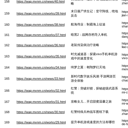
158
https://wap.mvnm.cn/news/40.html
zhen
略
末日僵尸求生记：坚守阵线，绝地
http
159
https://wap.mvnm.cn/works/39.html
jian
反击
http
航海伟业：制霸海上征途
160
https://wap.mvnm.cn/news/38.html
sha
http
暗黑2：战网存档导入单机
161
https://wap.mvnm.cn/works/37.html
dang
http
老鼠传染病治疗攻略
162
https://wap.mvnm.cn/news/36.html
liao
时光减速器：探索vivo手机单机游
http
163
https://wap.mvnm.cn/works/35.html
vivo
戏中的速度变化
http
绮梦之翼：翱翔梦幻天地
164
https://wap.mvnm.cn/works/34.html
meng
新时代数字娱乐风潮 手游网游页
http
165
https://wap.mvnm.cn/news/33.html
chao
游全体验
红警：突破封锁，探秘超级武器系
http
166
https://wap.mvnm.cn/works/32.html
mi-c
统
http
攻略女儿，开启甜蜜温馨之旅
167
https://wap.mvnm.cn/works/31.html
mi-w
http
红警特殊兵种战车图纸下载
168
https://wap.mvnm.cn/news/30.html
zhan
http
提升单机游戏速度的方法有哪些
169
https://wap.mvnm.cn/works/29.html
de-f