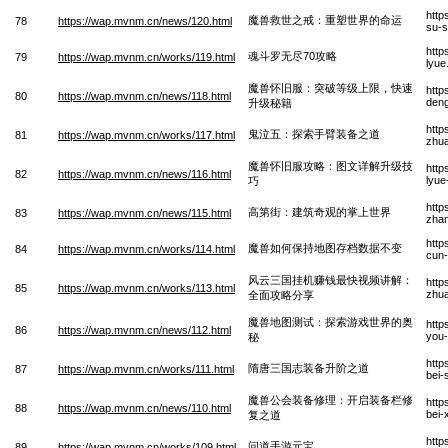
http
魔兽救世之戒：重塑世界的命运
78
https://wap.mvnm.cn/news/120.html
su-s
http
魂斗罗无尽70攻略
79
https://wap.mvnm.cn/works/119.html
lyue
魔兽怀旧服：突破等级上限，快速
http
80
https://wap.mvnm.cn/news/118.html
deng
升级秘籍
http
鬼泣五：探索手臂装备之道
81
https://wap.mvnm.cn/works/117.html
zhua
魔兽怀旧服攻略：图文详解升级技
http
82
https://wap.mvnm.cn/news/116.html
lyue
巧
http
高第街：建筑奇观的掌上世界
83
https://wap.mvnm.cn/news/115.html
zhan
http
魔兽如何保持地图存档数据不变
84
https://wap.mvnm.cn/works/114.html
cun-
风云三国挂机赚钱最快视频讲解：
http
85
https://wap.mvnm.cn/works/113.html
zhua
全面攻略分享
魔兽地图测试：探索游戏世界的奥
http
86
https://wap.mvnm.cn/news/112.html
you-
秘
http
隋唐三国志装备升阶之道
87
https://wap.mvnm.cn/works/111.html
bei-
魔兽公会装备修理：开启装备栏修
http
88
https://wap.mvnm.cn/news/110.html
bei-
复之道
http
问道手游元宝
89
https://wap.mvnm.cn/works/109.html