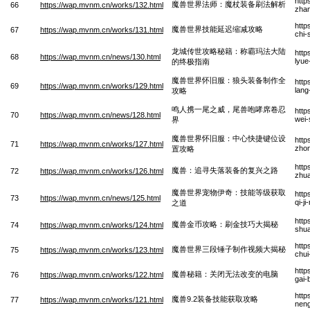
http
魔兽世界法师：魔杖装备刷法解析
66
https://wap.mvnm.cn/works/132.html
zhan
http
魔兽世界技能延迟缩减攻略
67
https://wap.mvnm.cn/works/131.html
chi-
龙城传世攻略秘籍：称霸玛法大陆
http
68
https://wap.mvnm.cn/news/130.html
lyue
的终极指南
魔兽世界怀旧服：狼头装备制作全
http
69
https://wap.mvnm.cn/works/129.html
lang
攻略
鸣人携一尾之威，尾兽咆哮席卷忍
http
70
https://wap.mvnm.cn/news/128.html
wei-
界
魔兽世界怀旧服：中心快捷键位设
http
71
https://wap.mvnm.cn/works/127.html
zhon
置攻略
http
魔兽：追寻失落装备的复兴之路
72
https://wap.mvnm.cn/works/126.html
zhua
魔兽世界宠物伊奇：技能等级获取
http
73
https://wap.mvnm.cn/news/125.html
qi-j
之道
http
魔兽金币攻略：刷金技巧大揭秘
74
https://wap.mvnm.cn/works/124.html
shua
http
魔兽世界三段锤子制作视频大揭秘
75
https://wap.mvnm.cn/works/123.html
chui
http
魔兽秘籍：关闭无法改变的电脑
76
https://wap.mvnm.cn/works/122.html
gai-
http
魔兽9.2装备技能获取攻略
77
https://wap.mvnm.cn/works/121.html
neng