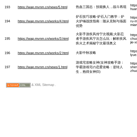
http
热血三国志：技能换人，战斗再现
193
https://wap.mvnm.cn/news/5.html
huan
炉石技巧攻略-炉石入门教学：炉
http
194
https://wap.mvnm.cn/works/4.html
火炉锤战技指南：随从克制与场面
ru-m
mian
优势
火影手游疾风传宁次视频;火影忍
http
195
https://wap.mvnm.cn/works/3.html
者手游疾风宁次怎么玩：解析疾风
chua
jie-
疾火之术揭秘宁次最强奥义
http
火影中秋攻略
196
https://wap.mvnm.cn/works/2.html
lyue
游戏宅攻略女神(女神攻略手游：
http
197
https://wap.mvnm.cn/news/1.html
学霸游戏宅の恋爱攻略：逆转人
shen
zhua
生，抱得女神归)
& XML Sitemap .