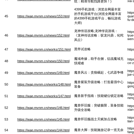
xia-
统：精准导航找路更快！)
4399手机游戏：浏览全网最丰富
http
的手机游戏平台(浏览全网最丰富
45
https://wap.mvnm.cn/news/153.html
quan
的4399手机游戏平台，畅玩游戏
fu-d
大师)
龙神传说攻略;龙神传说游戏：
http
46
https://wap.mvnm.cn/news/152.html
《龙神传说攻略：驭龙问鼎，叱咤
lyue
wen-
风云》
黑帝试攻略
47
https://wap.mvnm.cn/works/151.html
http
魔域奇缘，助手在侧，征战魔域无
http
48
https://wap.mvnm.cn/news/150.html
ce-z
惧艰难
http
魔兽风云：贪狼崛起，七武器争锋
49
https://wap.mvnm.cn/news/149.html
jue-
魔兽紫装升级攻略：打造最强中心
http
50
https://wap.mvnm.cn/works/148.html
gong
装备
http
魔兽新手指南：技能键位锁定攻略
51
https://wap.mvnm.cn/works/147.html
neng
魔兽怀旧服：突破极限，装备技能
http
52
https://wap.mvnm.cn/news/146.html
xian
升级全攻略
http
魔兽怀旧服战士天赋加点攻略
53
https://wap.mvnm.cn/news/145.html
tian
http
魔兽大脚：技能施放记录一览无余
54
https://wap.mvnm.cn/news/144.html
fang