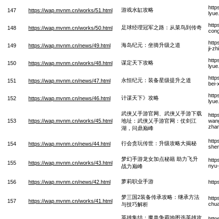
http
游戏水缸攻略
147
https://wap.mvnm.cn/works/51.html
lyue
http
足球经理冠军之路：从菜鸟到传奇
148
https://wap.mvnm.cn/works/50.html
cong
http
海岛纪元：坐骑升级之道
149
https://wap.mvnm.cn/news/49.html
ji-z
http
谋定天下攻略
150
https://wap.mvnm.cn/works/48.html
lyue
http
永恒纪元：装备星级提升之道
151
https://wap.mvnm.cn/news/47.html
bei-
http
计谋天下》攻略
152
https://wap.mvnm.cn/news/46.html
lyue
武侠乂手游官网、武侠乂手游下载
http
153
https://wap.mvnm.cn/works/45.html
地址：武侠乂手游官网：仗剑江
wang
zhan
湖，问鼎巅峰
http
行会贪玩传世：升级攻略大揭秘
154
https://wap.mvnm.cn/news/44.html
shen
梦幻手游龙女加点秘籍 助力飞升
http
155
https://wap.mvnm.cn/works/43.html
nyu-
战力巅峰
萝莉职业手游
156
https://wap.mvnm.cn/news/42.html
http
梦三国2装备传承攻略：继承方法
http
157
https://wap.mvnm.cn/works/41.html
chua
与技巧解析
英雄集结：魔兽争霸地图选英雄攻
http