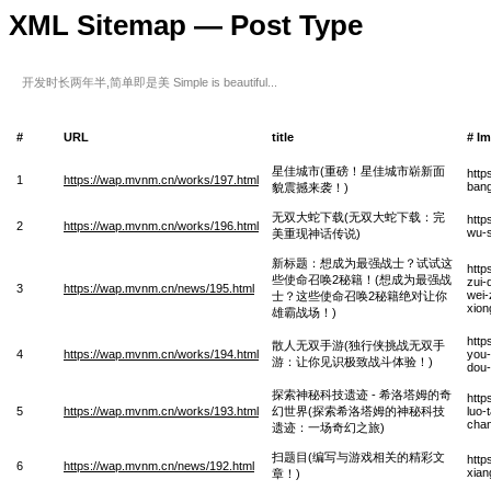
XML Sitemap — Post Type
开发时长两年半,简单即是美 Simple is beautiful...
#
URL
title
# I
星佳城市(重磅！星佳城市崭新面
http
1
https://wap.mvnm.cn/works/197.html
bang
貌震撼来袭！)
无双大蛇下载(无双大蛇下载：完
http
2
https://wap.mvnm.cn/works/196.html
wu-s
美重现神话传说)
新标题：想成为最强战士？试试这
http
些使命召唤2秘籍！(想成为最强战
zui-
3
https://wap.mvnm.cn/news/195.html
wei-
士？这些使命召唤2秘籍绝对让你
xio
雄霸战场！)
http
散人无双手游(独行侠挑战无双手
4
https://wap.mvnm.cn/works/194.html
you-
游：让你见识极致战斗体验！)
dou-
探索神秘科技遗迹 - 希洛塔姆的奇
http
5
https://wap.mvnm.cn/works/193.html
幻世界(探索希洛塔姆的神秘科技
luo-
chan
遗迹：一场奇幻之旅)
扫题目(编写与游戏相关的精彩文
http
6
https://wap.mvnm.cn/news/192.html
xian
章！)