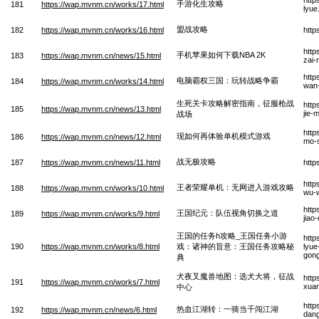
手游化生攻略
181
https://wap.mvnm.cn/works/17.html
lyue
盟战攻略
182
https://wap.mvnm.cn/works/16.html
http
http
手机苹果如何下载NBA 2K
183
https://wap.mvnm.cn/news/15.html
zai-
http
电脑霸权三国：玩转战略争霸
184
https://wap.mvnm.cn/works/14.html
wan
生死关卡攻略解密指南，征服枪战
http
185
https://wap.mvnm.cn/news/13.html
jie-
战场
http
现如何再体验单机模式游戏
186
https://wap.mvnm.cn/news/12.html
mo-s
战无极攻略
187
https://wap.mvnm.cn/news/11.html
http
http
王者荣耀单机：无网进入游戏攻略
188
https://wap.mvnm.cn/works/10.html
wu-w
http
王国纪元：队伍视角切换之道
189
https://wap.mvnm.cn/works/9.html
jiao
王国的任务h攻略_王国任务小游
http
190
https://wap.mvnm.cn/works/8.html
戏：诸神的旨意：王国任务攻略秘
lyue
gong
典
犬夜叉魔兽地图：选犬大将，征战
http
191
https://wap.mvnm.cn/works/7.html
xuan
中心
http
热血江湖转：一骑当千闯江湖
192
https://wap.mvnm.cn/news/6.html
dang