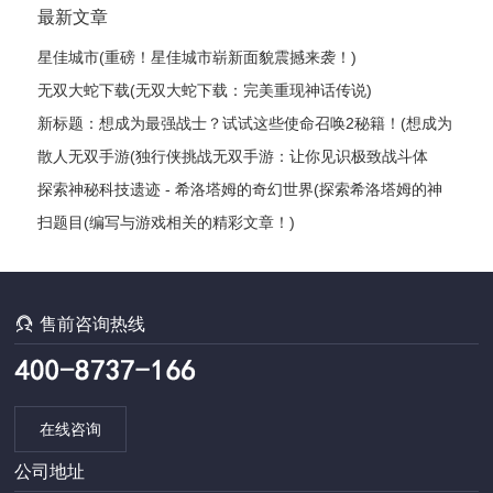
最新文章
星佳城市(重磅！星佳城市崭新面貌震撼来袭！)
无双大蛇下载(无双大蛇下载：完美重现神话传说)
新标题：想成为最强战士？试试这些使命召唤2秘籍！(想成为
最强战士？这些使命召唤2秘籍绝对让你雄霸战场！)
散人无双手游(独行侠挑战无双手游：让你见识极致战斗体
验！)
探索神秘科技遗迹 - 希洛塔姆的奇幻世界(探索希洛塔姆的神
秘科技遗迹：一场奇幻之旅)
扫题目(编写与游戏相关的精彩文章！)

售前咨询热线
在线咨询
公司地址