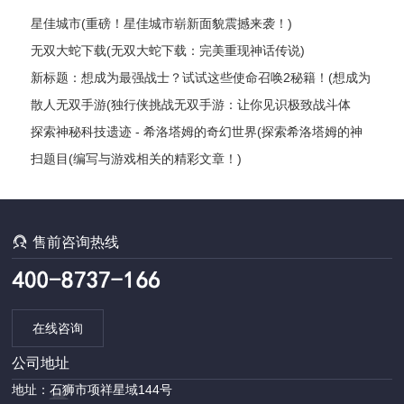
星佳城市(重磅！星佳城市崭新面貌震撼来袭！)
无双大蛇下载(无双大蛇下载：完美重现神话传说)
新标题：想成为最强战士？试试这些使命召唤2秘籍！(想成为
最强战士？这些使命召唤2秘籍绝对让你雄霸战场！)
散人无双手游(独行侠挑战无双手游：让你见识极致战斗体
验！)
探索神秘科技遗迹 - 希洛塔姆的奇幻世界(探索希洛塔姆的神
秘科技遗迹：一场奇幻之旅)
扫题目(编写与游戏相关的精彩文章！)

售前咨询热线
在线咨询
公司地址
地址：石狮市项祥星域144号