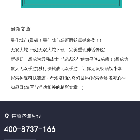
最新文章
星佳城市(重磅！星佳城市崭新面貌震撼来袭！)
无双大蛇下载(无双大蛇下载：完美重现神话传说)
新标题：想成为最强战士？试试这些使命召唤2秘籍！(想成为
最强战士？这些使命召唤2秘籍绝对让你雄霸战场！)
散人无双手游(独行侠挑战无双手游：让你见识极致战斗体
验！)
探索神秘科技遗迹 - 希洛塔姆的奇幻世界(探索希洛塔姆的神
秘科技遗迹：一场奇幻之旅)
扫题目(编写与游戏相关的精彩文章！)

售前咨询热线