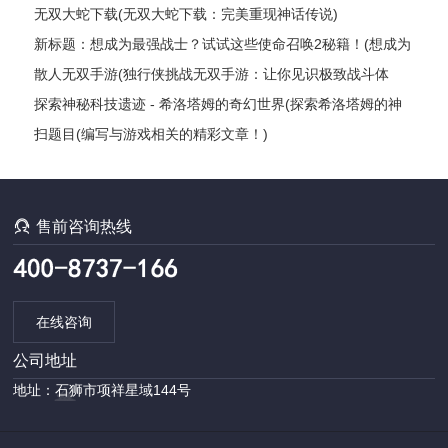
无双大蛇下载(无双大蛇下载：完美重现神话传说)
新标题：想成为最强战士？试试这些使命召唤2秘籍！(想成为
最强战士？这些使命召唤2秘籍绝对让你雄霸战场！)
散人无双手游(独行侠挑战无双手游：让你见识极致战斗体
验！)
探索神秘科技遗迹 - 希洛塔姆的奇幻世界(探索希洛塔姆的神
秘科技遗迹：一场奇幻之旅)
扫题目(编写与游戏相关的精彩文章！)

售前咨询热线
在线咨询
公司地址
地址：石狮市项祥星域144号