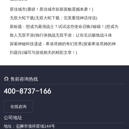
星佳城市(重磅！星佳城市崭新面貌震撼来袭！)
无双大蛇下载(无双大蛇下载：完美重现神话传说)
新标题：想成为最强战士？试试这些使命召唤2秘籍！(想成为
最强战士？这些使命召唤2秘籍绝对让你雄霸战场！)
散人无双手游(独行侠挑战无双手游：让你见识极致战斗体
验！)
探索神秘科技遗迹 - 希洛塔姆的奇幻世界(探索希洛塔姆的神
秘科技遗迹：一场奇幻之旅)
扫题目(编写与游戏相关的精彩文章！)

售前咨询热线
在线咨询
公司地址
地址：石狮市项祥星域144号