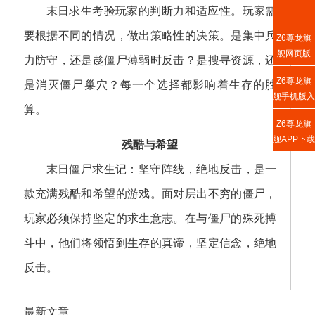
末日求生考验玩家的判断力和适应性。玩家需
要根据不同的情况，做出策略性的决策。是集中兵
Z6尊龙旗
舰网页版
力防守，还是趁僵尸薄弱时反击？是搜寻资源，还
Z6尊龙旗
是消灭僵尸巢穴？每一个选择都影响着生存的胜
舰手机版入
算。
口
Z6尊龙旗
舰APP下载
残酷与希望
末日僵尸求生记：坚守阵线，绝地反击，是一
款充满残酷和希望的游戏。面对层出不穷的僵尸，
玩家必须保持坚定的求生意志。在与僵尸的殊死搏
斗中，他们将领悟到生存的真谛，坚定信念，绝地
反击。
最新文章