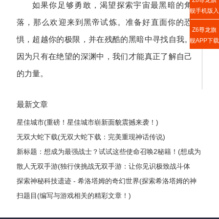
Z6尊龙旗
如果你足够勇敢，渴望探索宇宙最黑暗的角
舰手机版入
落，那么欢迎来到黑帝试炼。准备好直面你的恐
口
Z6尊龙旗
惧，超越你的极限，并在残酷的黑暗中寻找自我。
舰APP下载
因为只有在绝望的深渊中，我们才能真正了解自己
的力量。
最新文章
星佳城市(重磅！星佳城市崭新面貌震撼来袭！)
无双大蛇下载(无双大蛇下载：完美重现神话传说)
新标题：想成为最强战士？试试这些使命召唤2秘籍！(想成为
最强战士？这些使命召唤2秘籍绝对让你雄霸战场！)
散人无双手游(独行侠挑战无双手游：让你见识极致战斗体
验！)
探索神秘科技遗迹 - 希洛塔姆的奇幻世界(探索希洛塔姆的神
秘科技遗迹：一场奇幻之旅)
扫题目(编写与游戏相关的精彩文章！)